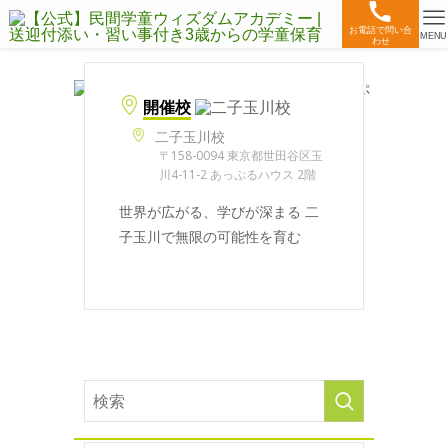
お電話で問い合
MENU
わせ
開催校
二子玉川校
〒158-0094 東京都世田谷区玉
川4-11-2 あっぷるハウス 2階
世界が広がる、学びが深まる 二
子玉川で無限の可能性を育む