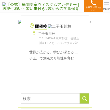
お電話で問い合
MENU
わせ
開催校
二子玉川校
〒158-0094 東京都世田谷区玉
川4-11-2 あっぷるハウス 2階
世界が広がる、学びが深まる 二
子玉川で無限の可能性を育む