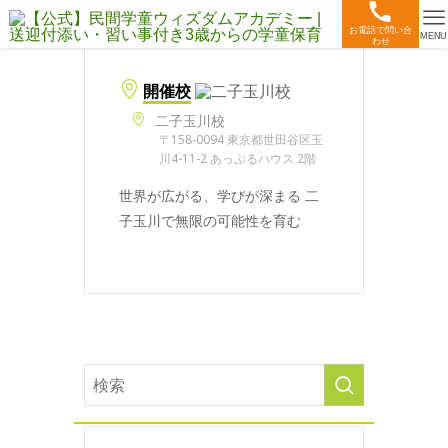
お電話で問い合
MENU
わせ
開催校
二子玉川校
〒158-0094 東京都世田谷区玉
川4-11-2 あっぷるハウス 2階
世界が広がる、学びが深まる 二
子玉川で無限の可能性を育む