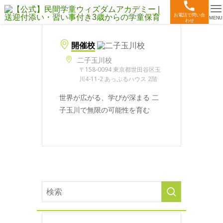
お電話で問い合
MENU
わせ
開催校
二子玉川校
〒158-0094 東京都世田谷区玉
川4-11-2 あっぷるハウス 2階
世界が広がる、学びが深まる 二
子玉川で無限の可能性を育む