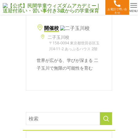
お電話で問い合
MENU
わせ
開催校
二子玉川校
〒158-0094 東京都世田谷区玉
川4-11-2 あっぷるハウス 2階
世界が広がる、学びが深まる 二
子玉川で無限の可能性を育む