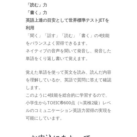
「読む」力
「書く」力
英語上達の目安として世界標準テストJETを
利用
「聞く」「話す」「読む」「書く」の4技能
をバランスよく習得できるます。
ネイティブの音声を聞いて発音し、発音した
単語をくり返し書いて覚えます。
覚えた単語を使って英文を読み、読んだ内容
を理解しているか、英語で質問に答えて確認
します。
このように4技能を総合的に学習するので、
小学生からTOEIC®600点（≒英検2級）レベ
ルのコミュニケーション英語力習得の実現を
可能にしています。