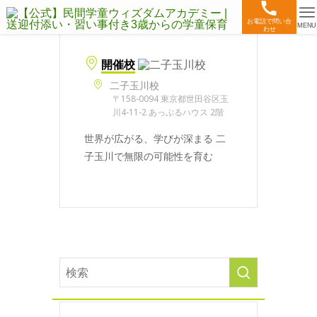
お電話で問い合
MENU
わせ
開催校
二子玉川校
〒158-0094 東京都世田谷区玉
川4-11-2 あっぷるハウス 2階
世界が広がる、学びが深まる 二
子玉川で無限の可能性を育む