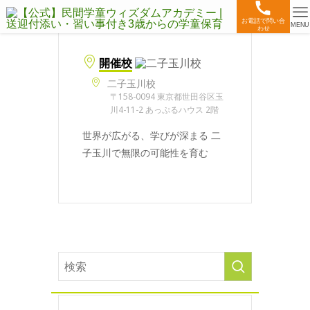
お電話で問い合
MENU
わせ
開催校
二子玉川校
〒158-0094 東京都世田谷区玉
川4-11-2 あっぷるハウス 2階
世界が広がる、学びが深まる 二
子玉川で無限の可能性を育む