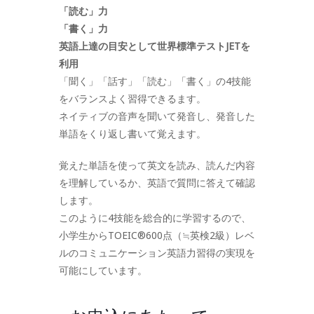
「読む」力
「書く」力
英語上達の目安として世界標準テストJETを
利用
「聞く」「話す」「読む」「書く」の4技能
をバランスよく習得できるます。
ネイティブの音声を聞いて発音し、発音した
単語をくり返し書いて覚えます。
覚えた単語を使って英文を読み、読んだ内容
を理解しているか、英語で質問に答えて確認
します。
このように4技能を総合的に学習するので、
小学生からTOEIC®600点（≒英検2級）レベ
ルのコミュニケーション英語力習得の実現を
可能にしています。