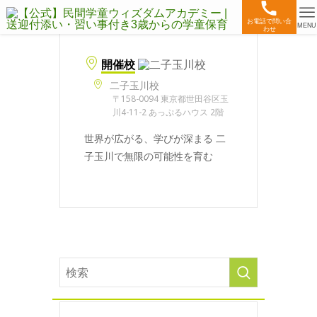
お電話で問い合
MENU
わせ
開催校
二子玉川校
〒158-0094 東京都世田谷区玉
川4-11-2 あっぷるハウス 2階
世界が広がる、学びが深まる 二
子玉川で無限の可能性を育む