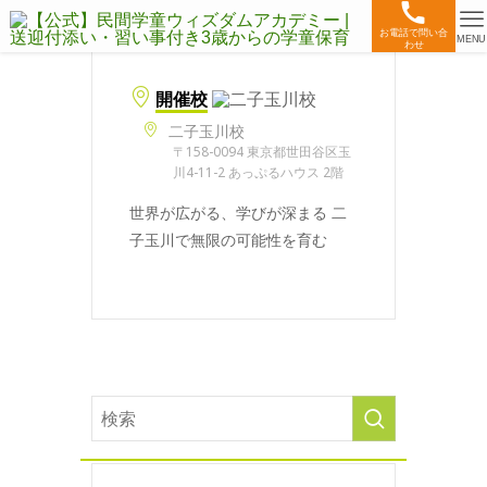
お電話で問い合
MENU
わせ
開催校
二子玉川校
〒158-0094 東京都世田谷区玉
川4-11-2 あっぷるハウス 2階
世界が広がる、学びが深まる 二
子玉川で無限の可能性を育む