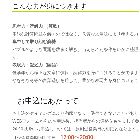
こんな力が身につきます
思考力・読解力 （算数）
単純な計算問題を解くのではなく、良質な文章題により考える力
集中して取り組む姿勢
パズルのような問題を数多く解き、与えられた条件をいかに整理
す。
表現力・記述力（国語）
低学年から様々な文章に慣れ、読解力を身につけることができま
やなぞなぞ等の言葉遊びを通して、豊かな表現力を身につけるこ
お申込にあたって
お申込のタイミングにより満席となり、受付できないことがあり
WEBフォームからのお申込後、担当者からの連絡をもちまして
20:00以降のお申込については、原則翌営業日の対応となります
12:00〜20:00
【校舎営業時間】平日｜