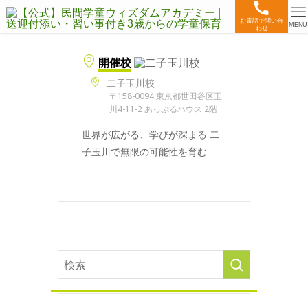
お電話で問い合
MENU
わせ
開催校
二子玉川校
〒158-0094 東京都世田谷区玉
川4-11-2 あっぷるハウス 2階
世界が広がる、学びが深まる 二
子玉川で無限の可能性を育む