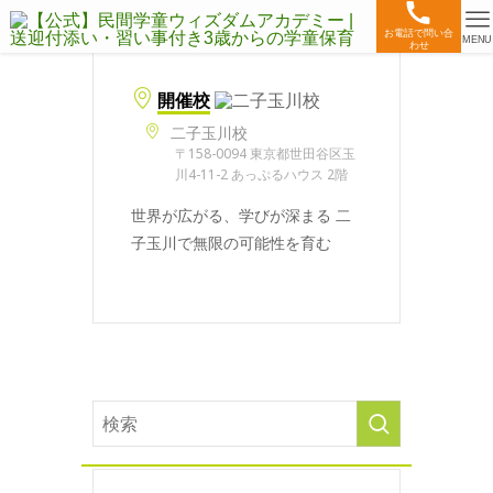
お電話で問い合
MENU
わせ
開催校
二子玉川校
〒158-0094 東京都世田谷区玉
川4-11-2 あっぷるハウス 2階
世界が広がる、学びが深まる 二
子玉川で無限の可能性を育む