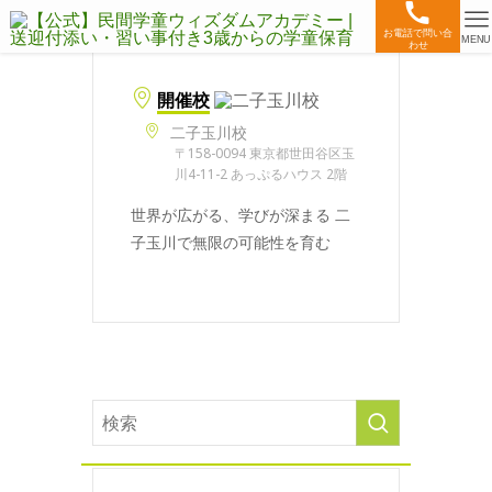
お電話で問い合
MENU
わせ
開催校
二子玉川校
〒158-0094 東京都世田谷区玉
川4-11-2 あっぷるハウス 2階
世界が広がる、学びが深まる 二
子玉川で無限の可能性を育む