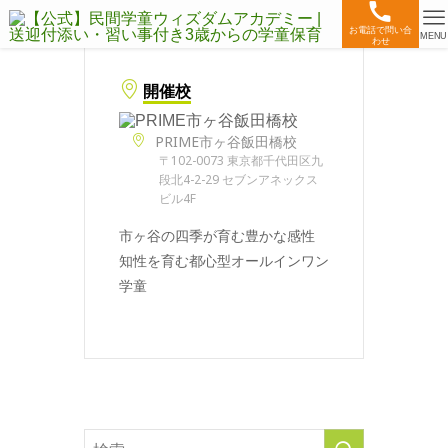
お電話で問い合
MENU
わせ
開催校
PRIME市ヶ谷飯田橋校
〒102-0073 東京都千代田区九
段北4-2-29 セブンアネックス
ビル4F
市ヶ谷の四季が育む豊かな感性
知性を育む都心型オールインワン
学童