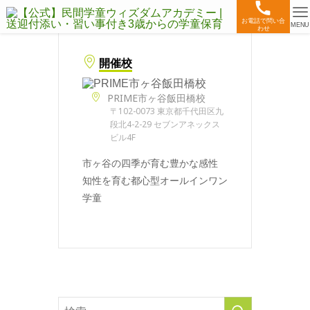
お電話で問い合
MENU
わせ
開催校
PRIME市ヶ谷飯田橋校
〒102-0073 東京都千代田区九
段北4-2-29 セブンアネックス
ビル4F
市ヶ谷の四季が育む豊かな感性
知性を育む都心型オールインワン
学童