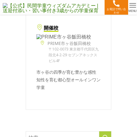
お電話で問い合
MENU
わせ
開催校
PRIME市ヶ谷飯田橋校
〒102-0073 東京都千代田区九
段北4-2-29 セブンアネックス
ビル4F
市ヶ谷の四季が育む豊かな感性
知性を育む都心型オールインワン
学童