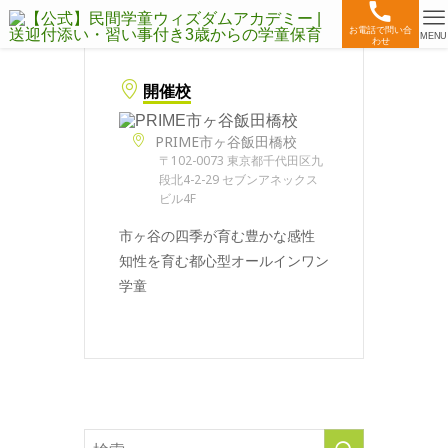
お電話で問い合
MENU
わせ
開催校
PRIME市ヶ谷飯田橋校
〒102-0073 東京都千代田区九
段北4-2-29 セブンアネックス
ビル4F
市ヶ谷の四季が育む豊かな感性
知性を育む都心型オールインワン
学童