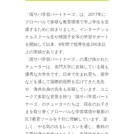
「国サバ学習パートナーズ」は、2017年に
グローバルで多様な教育環境で学ぶ学生を支
援するために始まりました。インターナショ
ナルスクール生や帰国子女等の学習サポート
を開始して以来、8年間で指導生徒200名以
上の実績があります。
「国サバ学習パートナーズ」の選び抜かれた
チューターは、名門大学に在籍している最も
優秀な大学生です。日本で生まれ育ち、留学
などを通して国際的視野を広げてきた先生
や、海外出身の先生も在籍しています。ユニ
ークで多彩な背景を持つ「国サバ学習パート
ナーズ」のチューターたちは、現在のお子さ
まを取り巻くグローバルな学習環境や最新の
ICT教育ツールを十分に理解しています。楽
しく、やる気の出るレッスンを通し、教科の
主要知識の共有はもちろん、多様化社会に向