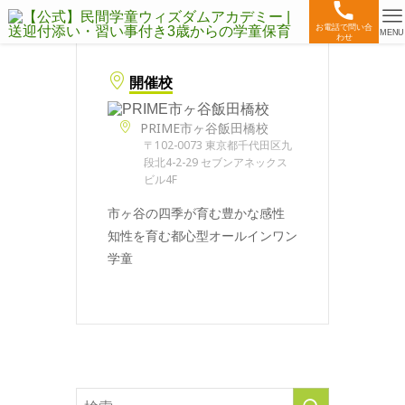
お電話で問い合
MENU
わせ
開催校
PRIME市ヶ谷飯田橋校
〒102-0073 東京都千代田区九
段北4-2-29 セブンアネックス
ビル4F
市ヶ谷の四季が育む豊かな感性
知性を育む都心型オールインワン
学童