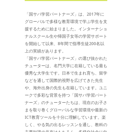
「国サバ学習パートナーズ」は、2017年に
グローバルで多様な教育環境で学ぶ学生を支
援するために始まりました。インターナショ
ナルスクール生や帰国子女等の学習サポート
を開始して以来、8年間で指導生徒200名以
上の実績があります。
「国サバ学習パートナーズ」の選び抜かれた
チューターは、名門大学に在籍している最も
優秀な大学生です。日本で生まれ育ち、留学
などを通して国際的視野を広げてきた先生
や、海外出身の先生も在籍しています。ユニ
ークで多彩な背景を持つ「国サバ学習パート
ナーズ」のチューターたちは、現在のお子さ
まを取り巻くグローバルな学習環境や最新の
ICT教育ツールを十分に理解しています。楽
しく、やる気の出るレッスンを通し、教科の
主要知識の共有はもちろん、多様化社会に向