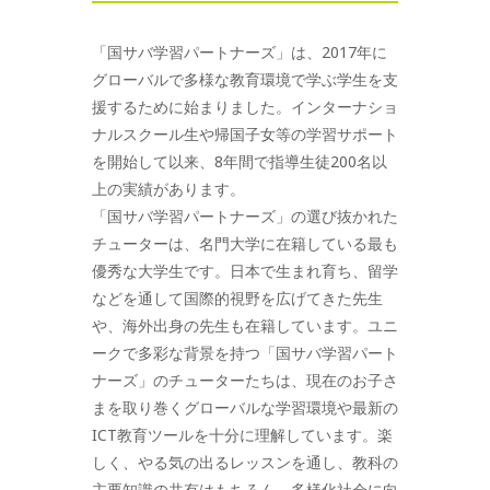
「国サバ学習パートナーズ」は、2017年に
グローバルで多様な教育環境で学ぶ学生を支
援するために始まりました。インターナショ
ナルスクール生や帰国子女等の学習サポート
を開始して以来、8年間で指導生徒200名以
上の実績があります。
「国サバ学習パートナーズ」の選び抜かれた
チューターは、名門大学に在籍している最も
優秀な大学生です。日本で生まれ育ち、留学
などを通して国際的視野を広げてきた先生
や、海外出身の先生も在籍しています。ユニ
ークで多彩な背景を持つ「国サバ学習パート
ナーズ」のチューターたちは、現在のお子さ
まを取り巻くグローバルな学習環境や最新の
ICT教育ツールを十分に理解しています。楽
しく、やる気の出るレッスンを通し、教科の
主要知識の共有はもちろん、多様化社会に向