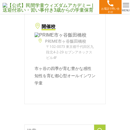
お電話で問い合
MENU
わせ
開催校
PRIME市ヶ谷飯田橋校
〒102-0073 東京都千代田区九
段北4-2-29 セブンアネックス
ビル4F
市ヶ谷の四季が育む豊かな感性
知性を育む都心型オールインワン
学童