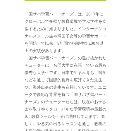
「国サバ学習パートナーズ」は、2017年に
グローバルで多様な教育環境で学ぶ学生を支
援するために始まりました。インターナショ
ナルスクール生や帰国子女等の学習サポート
を開始して以来、8年間で指導生徒200名以
上の実績があります。
「国サバ学習パートナーズ」の選び抜かれた
チューターは、名門大学に在籍している最も
優秀な大学生です。日本で生まれ育ち、留学
などを通して国際的視野を広げてきた先生
や、海外出身の先生も在籍しています。ユニ
ークで多彩な背景を持つ「国サバ学習パート
ナーズ」のチューターたちは、現在のお子さ
まを取り巻くグローバルな学習環境や最新の
ICT教育ツールを十分に理解しています。楽
しく、やる気の出るレッスンを通し、教科の
主要知識の共有はもちろん、多様化社会に向