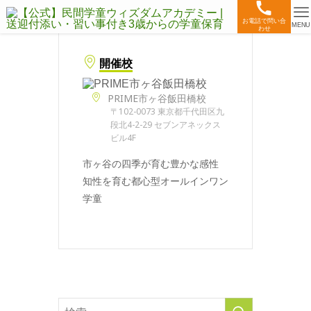
お電話で問い合
MENU
わせ
開催校
PRIME市ヶ谷飯田橋校
〒102-0073 東京都千代田区九
段北4-2-29 セブンアネックス
ビル4F
市ヶ谷の四季が育む豊かな感性
知性を育む都心型オールインワン
学童