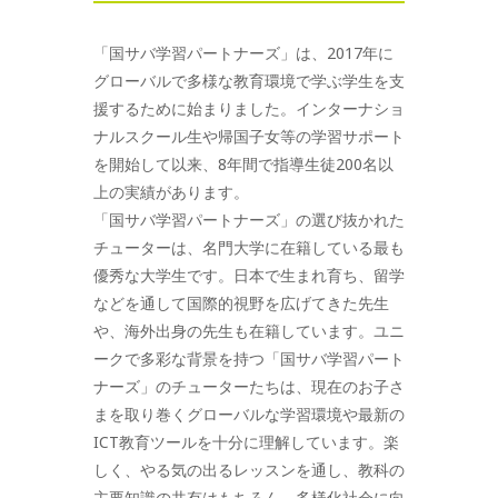
「国サバ学習パートナーズ」は、2017年に
グローバルで多様な教育環境で学ぶ学生を支
援するために始まりました。インターナショ
ナルスクール生や帰国子女等の学習サポート
を開始して以来、8年間で指導生徒200名以
上の実績があります。
「国サバ学習パートナーズ」の選び抜かれた
チューターは、名門大学に在籍している最も
優秀な大学生です。日本で生まれ育ち、留学
などを通して国際的視野を広げてきた先生
や、海外出身の先生も在籍しています。ユニ
ークで多彩な背景を持つ「国サバ学習パート
ナーズ」のチューターたちは、現在のお子さ
まを取り巻くグローバルな学習環境や最新の
ICT教育ツールを十分に理解しています。楽
しく、やる気の出るレッスンを通し、教科の
主要知識の共有はもちろん、多様化社会に向