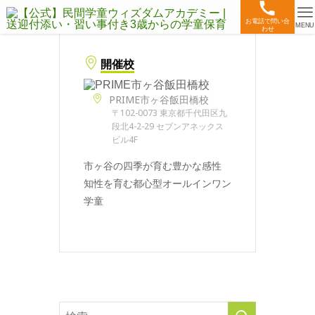
お電話で問い合
MENU
わせ
開催校
PRIME市ヶ谷飯田橋校
〒102-0073 東京都千代田区九
段北4-2-29 セブンアネックス
ビル4F
市ヶ谷の四季が育む豊かな感性
知性を育む都心型オールインワン
学童