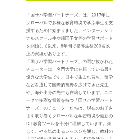
「国サバ学習パートナーズ」は、2017年に
グローバルで多様な教育環境で学ぶ学生を支
援するために始まりました。インターナショ
ナルスクール生や帰国子女等の学習サポート
を開始して以来、8年間で指導生徒200名以
上の実績があります。
「国サバ学習パートナーズ」の選び抜かれた
チューターは、名門大学に在籍している最も
優秀な大学生です。日本で生まれ育ち、留学
などを通して国際的視野を広げてきた先生
や、海外出身の先生も在籍しています。ユニ
ークで多彩な背景を持つ「国サバ学習パート
ナーズ」のチューターたちは、現在のお子さ
まを取り巻くグローバルな学習環境や最新の
ICT教育ツールを十分に理解しています。楽
しく、やる気の出るレッスンを通し、教科の
主要知識の共有はもちろん、多様化社会に向