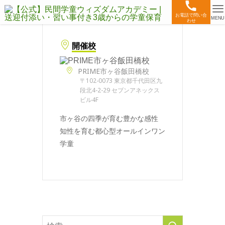
お電話で問い合
MENU
わせ
開催校
PRIME市ヶ谷飯田橋校
〒102-0073 東京都千代田区九
段北4-2-29 セブンアネックス
ビル4F
市ヶ谷の四季が育む豊かな感性
知性を育む都心型オールインワン
学童