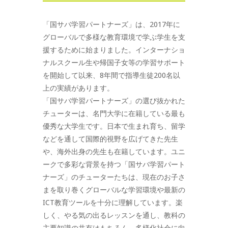
「国サバ学習パートナーズ」は、2017年に
グローバルで多様な教育環境で学ぶ学生を支
援するために始まりました。インターナショ
ナルスクール生や帰国子女等の学習サポート
を開始して以来、8年間で指導生徒200名以
上の実績があります。
「国サバ学習パートナーズ」の選び抜かれた
チューターは、名門大学に在籍している最も
優秀な大学生です。日本で生まれ育ち、留学
などを通して国際的視野を広げてきた先生
や、海外出身の先生も在籍しています。ユニ
ークで多彩な背景を持つ「国サバ学習パート
ナーズ」のチューターたちは、現在のお子さ
まを取り巻くグローバルな学習環境や最新の
ICT教育ツールを十分に理解しています。楽
しく、やる気の出るレッスンを通し、教科の
主要知識の共有はもちろん、多様化社会に向