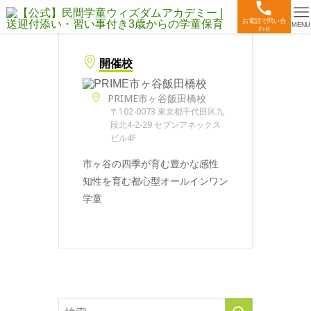
お電話で問い合
MENU
わせ
開催校
PRIME市ヶ谷飯田橋校
〒102-0073 東京都千代田区九
段北4-2-29 セブンアネックス
ビル4F
市ヶ谷の四季が育む豊かな感性
知性を育む都心型オールインワン
学童