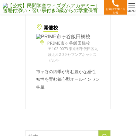
お電話で問い合
MENU
わせ
開催校
PRIME市ヶ谷飯田橋校
〒102-0073 東京都千代田区九
段北4-2-29 セブンアネックス
ビル4F
市ヶ谷の四季が育む豊かな感性
知性を育む都心型オールインワン
学童