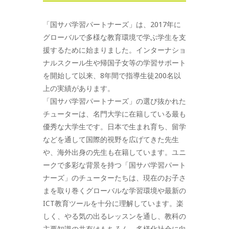
「国サバ学習パートナーズ」は、2017年に
グローバルで多様な教育環境で学ぶ学生を支
援するために始まりました。インターナショ
ナルスクール生や帰国子女等の学習サポート
を開始して以来、8年間で指導生徒200名以
上の実績があります。
「国サバ学習パートナーズ」の選び抜かれた
チューターは、名門大学に在籍している最も
優秀な大学生です。日本で生まれ育ち、留学
などを通して国際的視野を広げてきた先生
や、海外出身の先生も在籍しています。ユニ
ークで多彩な背景を持つ「国サバ学習パート
ナーズ」のチューターたちは、現在のお子さ
まを取り巻くグローバルな学習環境や最新の
ICT教育ツールを十分に理解しています。楽
しく、やる気の出るレッスンを通し、教科の
主要知識の共有はもちろん、多様化社会に向