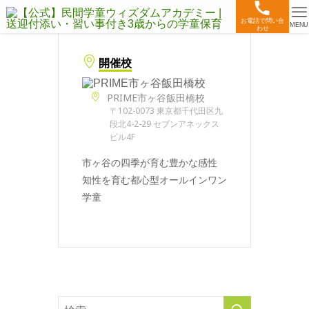
お電話で問い合
MENU
わせ
開催校
PRIME市ヶ谷飯田橋校
〒102-0073 東京都千代田区九
段北4-2-29 セブンアネックス
ビル4F
市ヶ谷の四季が育む豊かな感性
知性を育む都心型オールインワン
学童