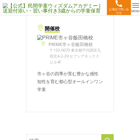
お電話で問い合
MENU
わせ
開催校
PRIME市ヶ谷飯田橋校
〒102-0073 東京都千代田区九
段北4-2-29 セブンアネックス
ビル4F
市ヶ谷の四季が育む豊かな感性
知性を育む都心型オールインワン
学童