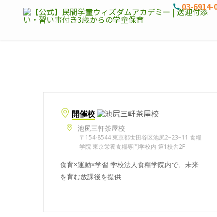
03-6914-
開催校
池尻三軒茶屋校
〒154-8544 東京都世田谷区池尻2−23−11 食糧
学院 東京栄養食糧専門学校内 第1校舎2F
食育×運動×学習 学校法人食糧学院内で、未来
を育む放課後を提供