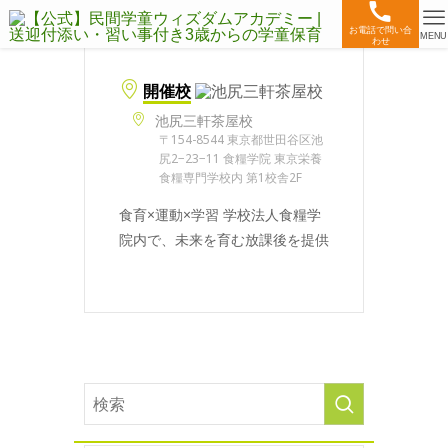
お電話で問い合
MENU
わせ
開催校
池尻三軒茶屋校
〒154-8544 東京都世田谷区池
尻2−23−11 食糧学院 東京栄養
食糧専門学校内 第1校舎2F
食育×運動×学習 学校法人食糧学
院内で、未来を育む放課後を提供