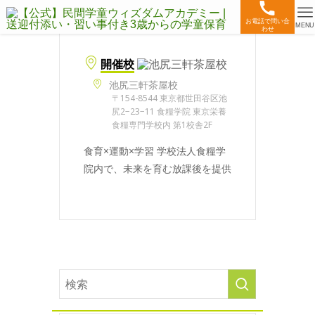
お電話で問い合
MENU
わせ
開催校
池尻三軒茶屋校
〒154-8544 東京都世田谷区池
尻2−23−11 食糧学院 東京栄養
食糧専門学校内 第1校舎2F
食育×運動×学習 学校法人食糧学
院内で、未来を育む放課後を提供