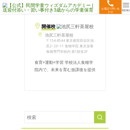
お電話で問い合
MENU
わせ
開催校
池尻三軒茶屋校
〒154-8544 東京都世田谷区池
尻2−23−11 食糧学院 東京栄養
食糧専門学校内 第1校舎2F
食育×運動×学習 学校法人食糧学
院内で、未来を育む放課後を提供