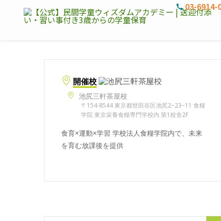
03-6914-
開催校
池尻三軒茶屋校
〒154-8544 東京都世田谷区池尻2−23−11 食糧
学院 東京栄養食糧専門学校内 第1校舎2F
食育×運動×学習 学校法人食糧学院内で、未来
を育む放課後を提供