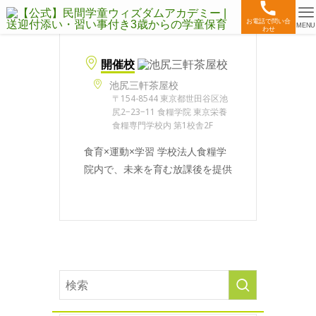
お電話で問い合
MENU
わせ
開催校
池尻三軒茶屋校
〒154-8544 東京都世田谷区池
尻2−23−11 食糧学院 東京栄養
食糧専門学校内 第1校舎2F
食育×運動×学習 学校法人食糧学
院内で、未来を育む放課後を提供