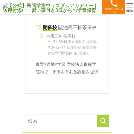
お電話で問い合
MENU
わせ
開催校
池尻三軒茶屋校
〒154-8544 東京都世田谷区池
尻2−23−11 食糧学院 東京栄養
食糧専門学校内 第1校舎2F
食育×運動×学習 学校法人食糧学
院内で、未来を育む放課後を提供