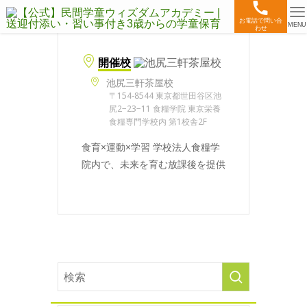
お電話で問い合
MENU
わせ
開催校
池尻三軒茶屋校
〒154-8544 東京都世田谷区池
尻2−23−11 食糧学院 東京栄養
食糧専門学校内 第1校舎2F
食育×運動×学習 学校法人食糧学
院内で、未来を育む放課後を提供