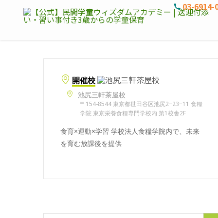
03-6914-
開催校
池尻三軒茶屋校
〒154-8544 東京都世田谷区池尻2−23−11 食糧
学院 東京栄養食糧専門学校内 第1校舎2F
食育×運動×学習 学校法人食糧学院内で、未来
を育む放課後を提供