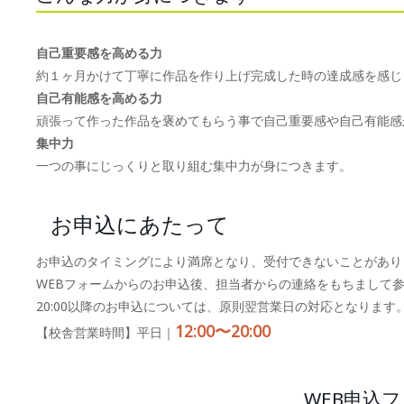
自己重要感を高める力
約１ヶ月かけて丁寧に作品を作り上げ完成した時の達成感を感じ
自己有能感を高める力
頑張って作った作品を褒めてもらう事で自己重要感や自己有能感
集中力
一つの事にじっくりと取り組む集中力が身につきます。
お申込にあたって
お申込のタイミングにより満席となり、受付できないことがあり
WEBフォームからのお申込後、担当者からの連絡をもちまして
20:00以降のお申込については、原則翌営業日の対応となります
12:00〜20:00
【校舎営業時間】平日｜
WEB申込