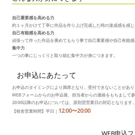
自己重要感を高める力
約１ヶ月かけて丁寧に作品を作り上げ完成した時の達成感を感じ
自己有能感を高める力
頑張って作った作品を褒めてもらう事で自己重要感や自己有能感
集中力
一つの事にじっくりと取り組む集中力が身につきます。
お申込にあたって
お申込のタイミングにより満席となり、受付できないことがあり
WEBフォームからのお申込後、担当者からの連絡をもちまして
20:00以降のお申込については、原則翌営業日の対応となります
12:00〜20:00
【校舎営業時間】平日｜
WEB申込