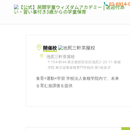
03-6914-
開催校
池尻三軒茶屋校
〒154-8544 東京都世田谷区池尻2−23−11 食糧
学院 東京栄養食糧専門学校内 第1校舎2F
食育×運動×学習 学校法人食糧学院内で、未来
を育む放課後を提供