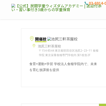
03-6914-
開催校
池尻三軒茶屋校
〒154-8544 東京都世田谷区池尻2−23−11 食糧
学院 東京栄養食糧専門学校内 第1校舎2F
食育×運動×学習 学校法人食糧学院内で、未来
を育む放課後を提供