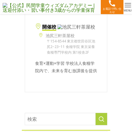
お電話で問い合
MENU
わせ
開催校
池尻三軒茶屋校
〒154-8544 東京都世田谷区池
尻2−23−11 食糧学院 東京栄養
食糧専門学校内 第1校舎2F
食育×運動×学習 学校法人食糧学
院内で、未来を育む放課後を提供