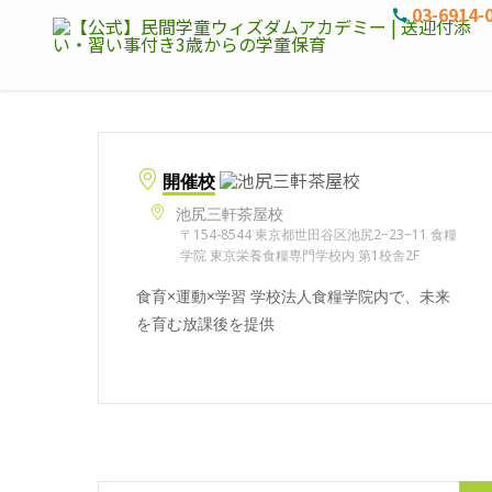
03-6914-
開催校
池尻三軒茶屋校
〒154-8544 東京都世田谷区池尻2−23−11 食糧
学院 東京栄養食糧専門学校内 第1校舎2F
食育×運動×学習 学校法人食糧学院内で、未来
を育む放課後を提供