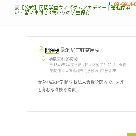
03-6914-
開催校
池尻三軒茶屋校
〒154-8544 東京都世田谷区池尻2−23−11 食糧
学院 東京栄養食糧専門学校内 第1校舎2F
食育×運動×学習 学校法人食糧学院内で、未来
を育む放課後を提供