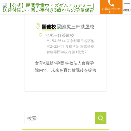
お電話で問い合
MENU
わせ
開催校
池尻三軒茶屋校
〒154-8544 東京都世田谷区池
尻2−23−11 食糧学院 東京栄養
食糧専門学校内 第1校舎2F
食育×運動×学習 学校法人食糧学
院内で、未来を育む放課後を提供