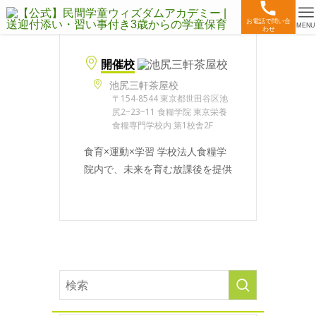
お電話で問い合
MENU
わせ
開催校
池尻三軒茶屋校
〒154-8544 東京都世田谷区池
尻2−23−11 食糧学院 東京栄養
食糧専門学校内 第1校舎2F
食育×運動×学習 学校法人食糧学
院内で、未来を育む放課後を提供