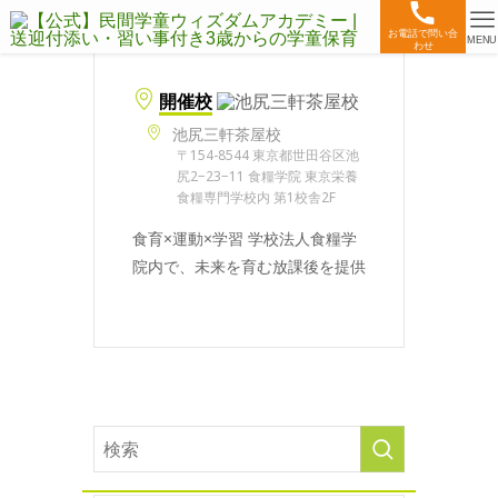
お電話で問い合
MENU
わせ
開催校
池尻三軒茶屋校
〒154-8544 東京都世田谷区池
尻2−23−11 食糧学院 東京栄養
食糧専門学校内 第1校舎2F
食育×運動×学習 学校法人食糧学
院内で、未来を育む放課後を提供