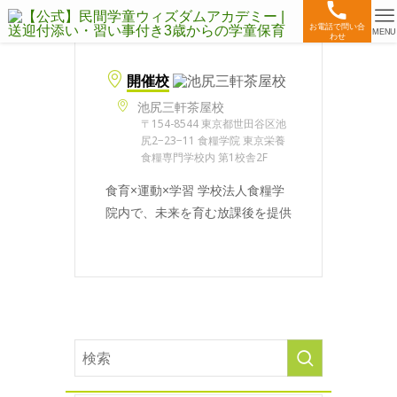
お電話で問い合
MENU
わせ
開催校
池尻三軒茶屋校
〒154-8544 東京都世田谷区池
尻2−23−11 食糧学院 東京栄養
食糧専門学校内 第1校舎2F
食育×運動×学習 学校法人食糧学
院内で、未来を育む放課後を提供