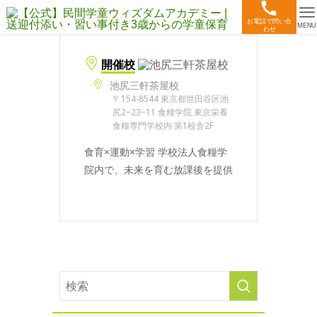
お電話で問い合
MENU
わせ
開催校
池尻三軒茶屋校
〒154-8544 東京都世田谷区池
尻2−23−11 食糧学院 東京栄養
食糧専門学校内 第1校舎2F
食育×運動×学習 学校法人食糧学
院内で、未来を育む放課後を提供