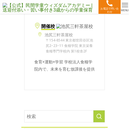
お電話で問い合
MENU
わせ
開催校
池尻三軒茶屋校
〒154-8544 東京都世田谷区池
尻2−23−11 食糧学院 東京栄養
食糧専門学校内 第1校舎2F
食育×運動×学習 学校法人食糧学
院内で、未来を育む放課後を提供