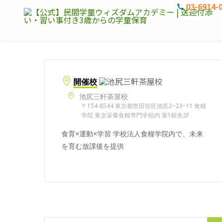
03-6914-
開催校
池尻三軒茶屋校
〒154-8544 東京都世田谷区池尻2−23−11 食糧
学院 東京栄養食糧専門学校内 第1校舎2F
食育×運動×学習 学校法人食糧学院内で、未来
を育む放課後を提供