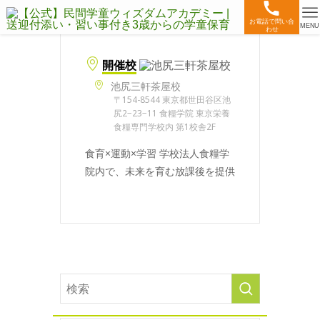
お電話で問い合
MENU
わせ
開催校
池尻三軒茶屋校
〒154-8544 東京都世田谷区池
尻2−23−11 食糧学院 東京栄養
食糧専門学校内 第1校舎2F
食育×運動×学習 学校法人食糧学
院内で、未来を育む放課後を提供