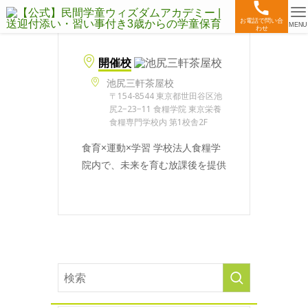
お電話で問い合
MENU
わせ
開催校
池尻三軒茶屋校
〒154-8544 東京都世田谷区池
尻2−23−11 食糧学院 東京栄養
食糧専門学校内 第1校舎2F
食育×運動×学習 学校法人食糧学
院内で、未来を育む放課後を提供