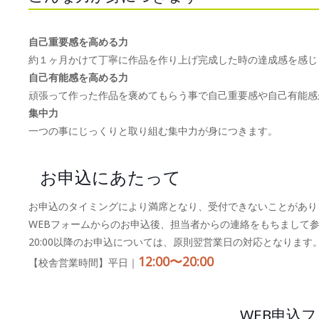
自己重要感を高める力
約１ヶ月かけて丁寧に作品を作り上げ完成した時の達成感を感じ
自己有能感を高める力
頑張って作った作品を褒めてもらう事で自己重要感や自己有能感
集中力
一つの事にじっくりと取り組む集中力が身につきます。
お申込にあたって
お申込のタイミングにより満席となり、受付できないことがあり
WEBフォームからのお申込後、担当者からの連絡をもちまして
20:00以降のお申込については、原則翌営業日の対応となります
12:00〜20:00
【校舎営業時間】平日｜
WEB申込